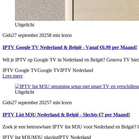
Uitgelicht
Gids
27 september 2025
8 min lezen
IPTV Google TV Nederland & België - Vanaf €6.99 per Maand!
Wil je IPTV op Google TV in Nederland en België? Genova TV biedt d
IPTV Google TV
Google TV
IPTV Nederland
Lees meer
Uitgelicht
Gids
27 september 2025
7 min lezen
IPTV List M3U Nederland & België - Slechts €7 per Maand!
Zoek je een betrouwbare IPTV list M3U voor Nederland en België?
IPTV list M3U
M3U playlist
IPTV Nederland