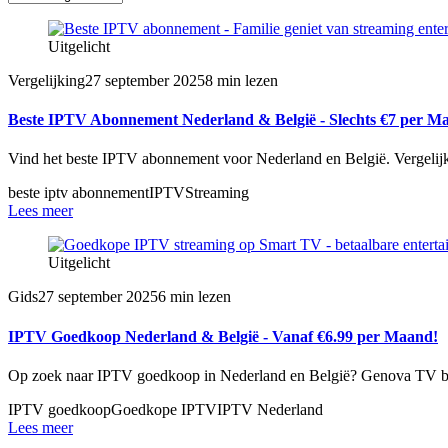
Uitgelicht
Vergelijking
27 september 2025
8 min lezen
Beste IPTV Abonnement Nederland & België - Slechts €7 per M
Vind het beste IPTV abonnement voor Nederland en België. Vergelijk
beste iptv abonnement
IPTV
Streaming
Lees meer
Uitgelicht
Gids
27 september 2025
6 min lezen
IPTV Goedkoop Nederland & België - Vanaf €6.99 per Maand!
Op zoek naar IPTV goedkoop in Nederland en België? Genova TV bied
IPTV goedkoop
Goedkope IPTV
IPTV Nederland
Lees meer