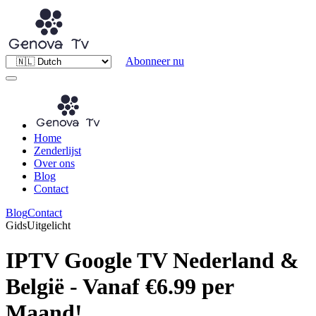
Abonneer nu
Home
Zenderlijst
Over ons
Blog
Contact
Blog
Contact
Gids
Uitgelicht
IPTV Google TV Nederland &
België - Vanaf €6.99 per
Maand!