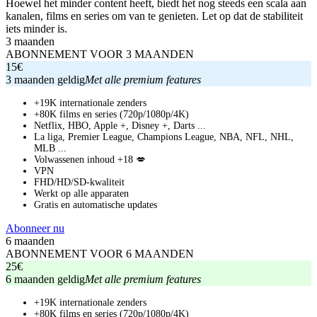
Hoewel het minder content heeft, biedt het nog steeds een scala aan
kanalen, films en series om van te genieten. Let op dat de stabiliteit
iets minder is.
3 maanden
ABONNEMENT VOOR 3 MAANDEN
15€
3 maanden geldig
Met alle premium features
+19K internationale zenders
+80K films en series (720p/1080p/4K)
Netflix, HBO, Apple +, Disney +, Darts ...
La liga, Premier League, Champions League, NBA, NFL, NHL,
MLB ...
Volwassenen inhoud +18 💋
VPN
FHD/HD/SD-kwaliteit
Werkt op alle apparaten
Gratis en automatische updates
Abonneer nu
6 maanden
ABONNEMENT VOOR 6 MAANDEN
25€
6 maanden geldig
Met alle premium features
+19K internationale zenders
+80K films en series (720p/1080p/4K)