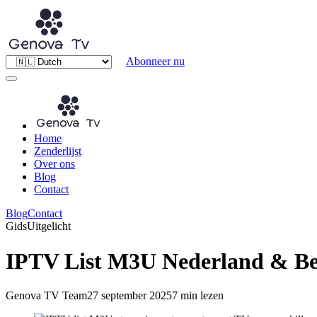
Abonneer nu
Home
Zenderlijst
Over ons
Blog
Contact
Blog
Contact
Gids
Uitgelicht
IPTV List M3U Nederland & Bel
Genova TV Team
27 september 2025
7 min lezen