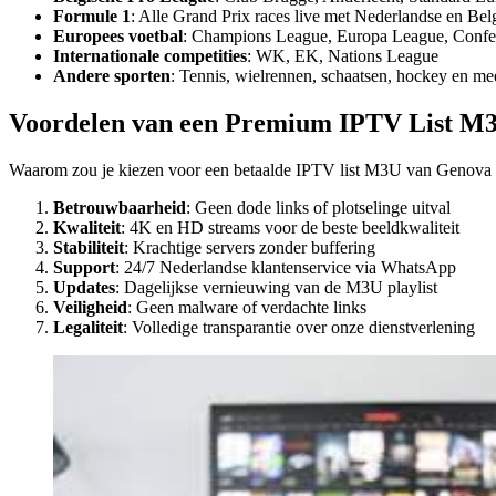
Formule 1
: Alle Grand Prix races live met Nederlandse en Be
Europees voetbal
: Champions League, Europa League, Conf
Internationale competities
: WK, EK, Nations League
Andere sporten
: Tennis, wielrennen, schaatsen, hockey en me
Voordelen van een Premium IPTV List M
Waarom zou je kiezen voor een betaalde IPTV list M3U van Genova TV
Betrouwbaarheid
: Geen dode links of plotselinge uitval
Kwaliteit
: 4K en HD streams voor de beste beeldkwaliteit
Stabiliteit
: Krachtige servers zonder buffering
Support
: 24/7 Nederlandse klantenservice via WhatsApp
Updates
: Dagelijkse vernieuwing van de M3U playlist
Veiligheid
: Geen malware of verdachte links
Legaliteit
: Volledige transparantie over onze dienstverlening