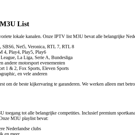
 M3U List
favoriete lokale kanalen. Onze IPTV list M3U bevat alle belangrijke Ned
 SBS6, Net5, Veronica, RTL 7, RTL 8
4, Play4, Play5, Play6
r League, La Liga, Serie A, Bundesliga
en andere motorsport evenementen
t 1 & 2, Fox Sports, Eleven Sports
raphic, en vele anderen
test om de beste kijkervaring te garanderen. We werken alleen met betr
3U toegang tot alle belangrijke competities. Inclusief premium sportk
 Onze M3U playlist bevat:
ere Nederlandse clubs
ik en meer