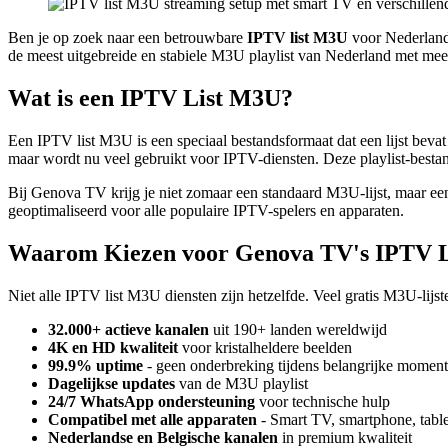
Ben je op zoek naar een betrouwbare
IPTV list M3U
voor Nederland?
de meest uitgebreide en stabiele M3U playlist van Nederland met mee
Wat is een IPTV List M3U?
Een IPTV list M3U is een speciaal bestandsformaat dat een lijst bev
maar wordt nu veel gebruikt voor IPTV-diensten. Deze playlist-bestan
Bij Genova TV krijg je niet zomaar een standaard M3U-lijst, maar ee
geoptimaliseerd voor alle populaire IPTV-spelers en apparaten.
Waarom Kiezen voor Genova TV's IPTV 
Niet alle IPTV list M3U diensten zijn hetzelfde. Veel gratis M3U-lijs
32.000+ actieve kanalen
uit 190+ landen wereldwijd
4K en HD kwaliteit
voor kristalheldere beelden
99.9% uptime
- geen onderbreking tijdens belangrijke momen
Dagelijkse updates
van de M3U playlist
24/7 WhatsApp ondersteuning
voor technische hulp
Compatibel met alle apparaten
- Smart TV, smartphone, tabl
Nederlandse en Belgische kanalen
in premium kwaliteit