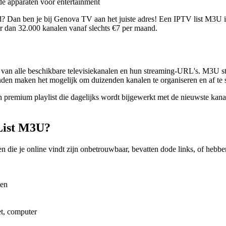
 Dan ben je bij Genova TV aan het juiste adres! Een IPTV list M3U is 
r dan 32.000 kanalen vanaf slechts €7 per maand.
at van alle beschikbare televisiekanalen en hun streaming-URL's. M3U
den maken het mogelijk om duizenden kanalen te organiseren en af te s
n premium playlist die dagelijks wordt bijgewerkt met de nieuwste kan
List M3U?
ten die je online vindt zijn onbetrouwbaar, bevatten dode links, of heb
ten
et, computer