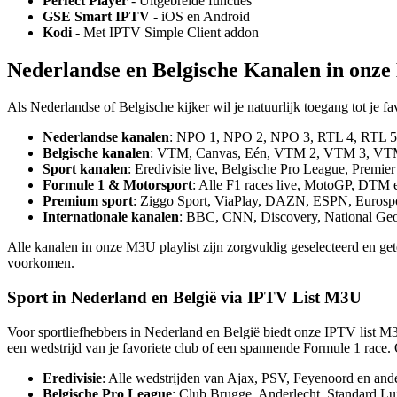
Perfect Player
- Uitgebreide functies
GSE Smart IPTV
- iOS en Android
Kodi
- Met IPTV Simple Client addon
Nederlandse en Belgische Kanalen in onze
Als Nederlandse of Belgische kijker wil je natuurlijk toegang tot je 
Nederlandse kanalen
: NPO 1, NPO 2, NPO 3, RTL 4, RTL 5,
Belgische kanalen
: VTM, Canvas, Eén, VTM 2, VTM 3, VTM 
Sport kanalen
: Eredivisie live, Belgische Pro League, Premie
Formule 1 & Motorsport
: Alle F1 races live, MotoGP, DTM 
Premium sport
: Ziggo Sport, ViaPlay, DAZN, ESPN, Eurospor
Internationale kanalen
: BBC, CNN, Discovery, National Geog
Alle kanalen in onze M3U playlist zijn zorgvuldig geselecteerd en ge
voorkomen.
Sport in Nederland en België via IPTV List M3U
Voor sportliefhebbers in Nederland en België biedt onze IPTV list M
een wedstrijd van je favoriete club of een spannende Formule 1 race.
Eredivisie
: Alle wedstrijden van Ajax, PSV, Feyenoord en and
Belgische Pro League
: Club Brugge, Anderlecht, Standard Lu